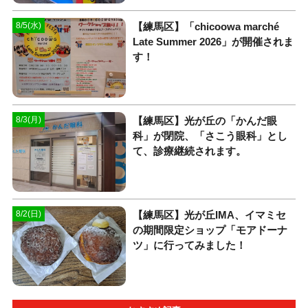
【練馬区】「chicoowa marché
8/5(水)
Late Summer 2026」が開催されま
す！
【練馬区】光が丘の「かんだ眼
8/3(月)
科」が閉院、「さこう眼科」とし
て、診療継続されます。
【練馬区】光が丘IMA、イマミセ
8/2(日)
の期間限定ショップ「モアドーナ
ツ」に行ってみました！