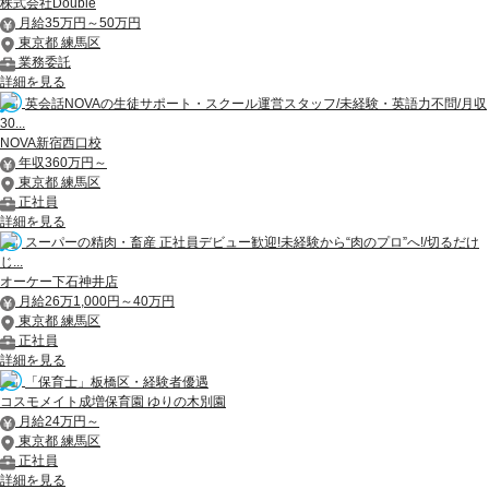
株式会社Double
月給35万円～50万円
東京都 練馬区
業務委託
詳細を見る
英会話NOVAの生徒サポート・スクール運営スタッフ/未経験・英語力不問/月収
30...
NOVA新宿西口校
年収360万円～
東京都 練馬区
正社員
詳細を見る
スーパーの精肉・畜産 正社員デビュー歓迎!未経験から“肉のプロ”へ!/切るだけ
じ...
オーケー下石神井店
月給26万1,000円～40万円
東京都 練馬区
正社員
詳細を見る
「保育士」板橋区・経験者優遇
コスモメイト成増保育園 ゆりの木別園
月給24万円～
東京都 練馬区
正社員
詳細を見る