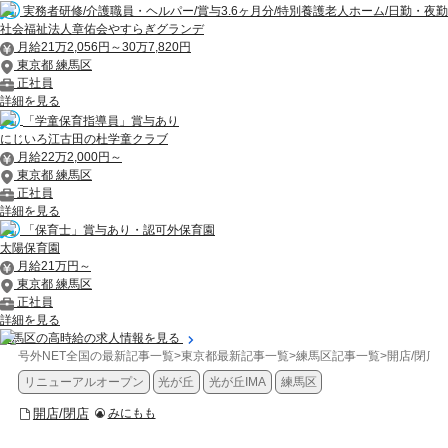
実務者研修/介護職員・ヘルパー/賞与3.6ヶ月分/特別養護老人ホーム/日勤・夜勤
社会福祉法人章佑会やすらぎグランデ
月給21万2,056円～30万7,820円
東京都 練馬区
正社員
詳細を見る
「学童保育指導員」賞与あり
にじいろ江古田の杜学童クラブ
月給22万2,000円～
東京都 練馬区
正社員
詳細を見る
「保育士」賞与あり・認可外保育園
太陽保育園
月給21万円～
東京都 練馬区
正社員
詳細を見る
練馬区の高時給の求人情報を見る
号外NET全国の最新記事一覧
>
東京都最新記事一覧
>
練馬区記事一覧
>
開店/閉店
>
リニューアルオープン
光が丘
光が丘IMA
練馬区
開店/閉店
みにもも