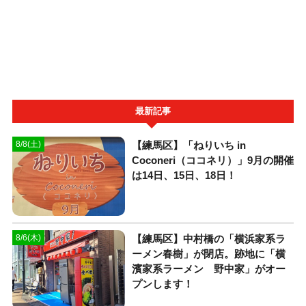
最新記事
【練馬区】「ねりいち in
8/8(土)
Coconeri（ココネリ）」9月の開催
は14日、15日、18日！
【練馬区】中村橋の「横浜家系ラ
8/6(木)
ーメン春樹」が閉店。跡地に「横
濱家系ラーメン 野中家」がオー
プンします！