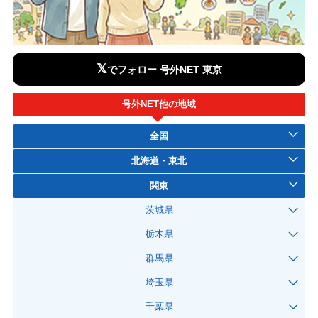
𝕏
でフォロー 号外NET 東京
号外NET他の地域
全国
北海道・東北
関東
茨城県
栃木県
群馬県
埼玉県
千葉県