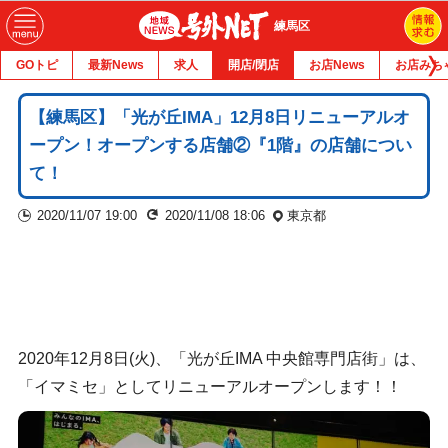
練馬区
GOトピ
最新News
求人
開店/閉店
お店News
お店みち
【練馬区】「光が丘IMA」12月8日リニューアルオ
ープン！オープンする店舗②『1階』の店舗につい
て！
2020/11/07 19:00
2020/11/08 18:06
東京都
2020年12月8日(火)、「光が丘IMA 中央館専門店街」は、
「イマミセ」としてリニューアルオープンします！！