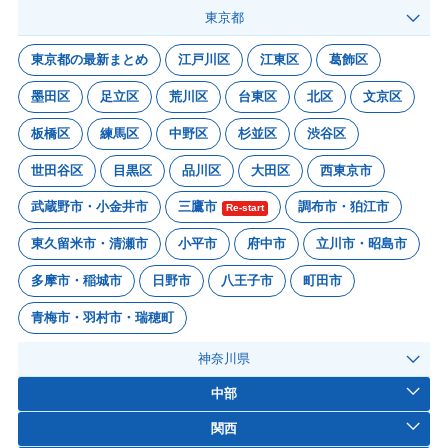
東京都
東京都の最新まとめ
江戸川区
江東区
葛飾区
墨田区
足立区
荒川区
台東区
北区
文京区
板橋区
練馬区
中野区
杉並区
渋谷区
世田谷区
目黒区
品川区
大田区
西東京市
武蔵野市・小金井市
三鷹市
調布市・狛江市
Re-start
東久留米市・清瀬市
小平市
府中市
立川市・昭島市
多摩市・稲城市
日野市
八王子市
町田市
青梅市・羽村市・瑞穂町
神奈川県
中部
関西