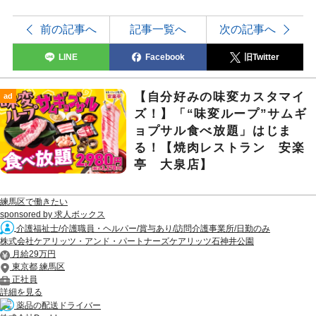
前の記事へ
記事一覧へ
次の記事へ
LINE
Facebook
旧Twitter
【自分好みの味変カスタマイ
ad
ズ！】「“味変ループ”サムギ
ョプサル食べ放題」はじま
る！【焼肉レストラン 安楽
亭 大泉店】
練馬区で働きたい
sponsored by 求人ボックス
介護福祉士/介護職員・ヘルパー/賞与あり/訪問介護事業所/日勤のみ
株式会社ケアリッツ・アンド・パートナーズケアリッツ石神井公園
月給29万円
東京都 練馬区
正社員
詳細を見る
薬品の配送ドライバー