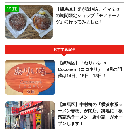
【練馬区】光が丘IMA、イマミセ
8/2(日)
の期間限定ショップ「モアドーナ
ツ」に行ってみました！
おすすめ記事
【練馬区】「ねりいち in
Coconeri（ココネリ）」9月の開
催は14日、15日、18日！
【練馬区】中村橋の「横浜家系ラ
ーメン春樹」が閉店。跡地に「横
濱家系ラーメン 野中家」がオー
プンします！