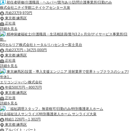
初任者研修/介護職員・ヘルパー/賞与あり/訪問介護事業所/日勤のみ
株式会社ニチイ学館ニチイケアセンター大泉
月給23万9,970円
東京都 練馬区
正社員
詳細を見る
精神保健福祉士/介護職員・生活相談員/賞与3.2ヶ月分/デイサービス事業所/日
勤...
DSセルリア株式会社トータルリハセンター富士見台
月給23万円～34万5,000円
東京都 練馬区
正社員
詳細を見る
東京練馬区/設置・導入支援エンジニア 溶射業界で世界トップクラスのシェア/
年休1...
エリコンジャパン株式会社
年収500万円～800万円
東京都 練馬区
正社員
詳細を見る
「福祉調理スタッフ」無資格可/日勤のみ/特別養護老人ホーム
社会福祉法人サンライズ/特別養護老人ホーム サンライズ大泉
時給1,226円～1,302円
東京都 練馬区
アルバイト・パート