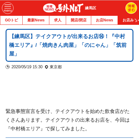
練馬区
GOトピ
最新News
求人
開店/閉店
お店News
お店みち
【練馬区】テイクアウトが出来るお店⑭！『中村
橋エリア』/「焼肉きん肉屋」「のにゃん」「筑前
屋」
2020/05/19 15:30
東京都
緊急事態宣言を受け、テイクアウトを始めた飲食店がた
くさんあります。テイクアウトの出来るお店を、今回は
『中村橋エリア』で探してみました。