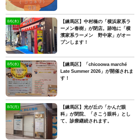
【練馬区】中村橋の「横浜家系ラ
8/6(木)
ーメン春樹」が閉店。跡地に「横
濱家系ラーメン 野中家」がオー
プンします！
【練馬区】「chicoowa marché
8/5(水)
Late Summer 2026」が開催されま
す！
【練馬区】光が丘の「かんだ眼
8/3(月)
科」が閉院、「さこう眼科」とし
て、診療継続されます。