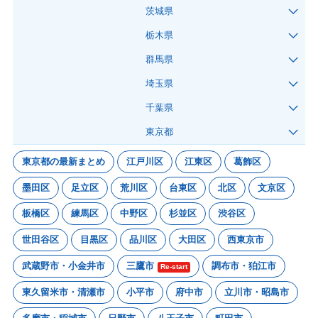
茨城県
栃木県
群馬県
埼玉県
千葉県
東京都
東京都の最新まとめ
江戸川区
江東区
葛飾区
墨田区
足立区
荒川区
台東区
北区
文京区
板橋区
練馬区
中野区
杉並区
渋谷区
世田谷区
目黒区
品川区
大田区
西東京市
武蔵野市・小金井市
三鷹市
調布市・狛江市
Re-start
東久留米市・清瀬市
小平市
府中市
立川市・昭島市