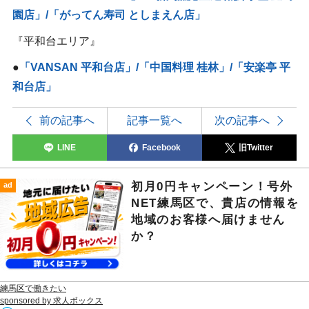
園店」/
「がってん寿司 としまえん店」
『平和台エリア』
●
「VANSAN 平和台店」/「中国料理 桂林」/「安楽亭 平
和台店」
前の記事へ
記事一覧へ
次の記事へ
LINE
Facebook
旧Twitter
初月0円キャンペーン！号外
ad
NET練馬区で、貴店の情報を
地域のお客様へ届けません
か？
練馬区で働きたい
sponsored by 求人ボックス