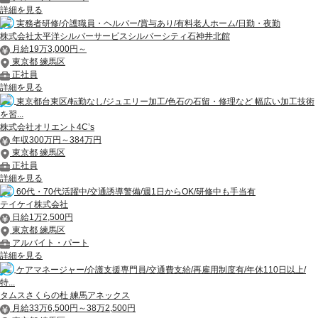
詳細を見る
実務者研修/介護職員・ヘルパー/賞与あり/有料老人ホーム/日勤・夜勤
株式会社太平洋シルバーサービスシルバーシティ石神井北館
月給19万3,000円～
東京都 練馬区
正社員
詳細を見る
東京都台東区/転勤なし/ジュエリー加工/色石の石留・修理など 幅広い加工技術
を習...
株式会社オリエント4C’s
年収300万円～384万円
東京都 練馬区
正社員
詳細を見る
60代・70代活躍中/交通誘導警備/週1日からOK/研修中も手当有
テイケイ株式会社
日給1万2,500円
東京都 練馬区
アルバイト・パート
詳細を見る
ケアマネージャー/介護支援専門員/交通費支給/再雇用制度有/年休110日以上/
特...
タムスさくらの杜 練馬アネックス
月給33万6,500円～38万2,500円