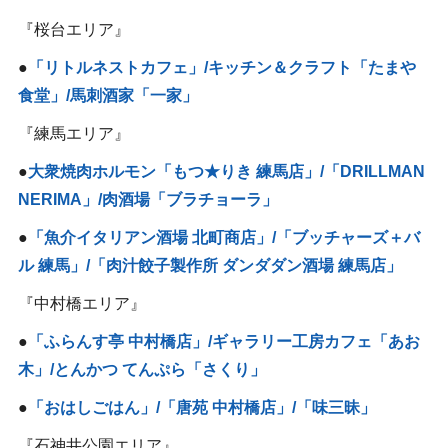
『桜台エリア』
●
「リトルネストカフェ」/キッチン＆クラフト「たまや
食堂」/馬刺酒家「一家」
『練馬エリア』
●
大衆焼肉ホルモン「もつ★りき 練馬店」/「DRILLMAN
NERIMA」/肉酒場「ブラチョーラ」
●
「魚介イタリアン酒場 北町商店」/「ブッチャーズ＋バ
ル 練馬」/「肉汁餃子製作所 ダンダダン酒場 練馬店」
『中村橋エリア』
●
「ふらんす亭 中村橋店」/ギャラリー工房カフェ「あお
木」/とんかつ てんぷら「さくり」
●
「おはしごはん」/「唐苑 中村橋店」/「味三昧」
『石神井公園エリア』