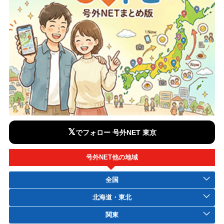
𝕏
でフォロー 号外NET 東京
号外NET他の地域
全国
北海道・東北
関東