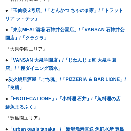
●
「玉仙楼 2号店」/「とんかつ ちゃのま家」/「トラット
リア ラ・テラ」
●
「東京MEAT酒場 石神井公園店」/「VANSAN 石神井公
園店」/「クラクラ」
『大泉学園エリア』
●
「VANSAN 大泉学園店」/「じねんじょ庵 大泉学園
店」/「極ダイニング清水」
●
炭火焼居酒屋「ごち魂」/「PIZZERIA ＆ BAR LIONE」/
「良膳」
●
「ENOTECA LIONE」/「小料理 石井」/「魚料理の店
鮮魚まるふく」
『豊島園エリア』
●
「urban oasis tanaka」/「新潟漁港直送 魚鮮水産 豊島